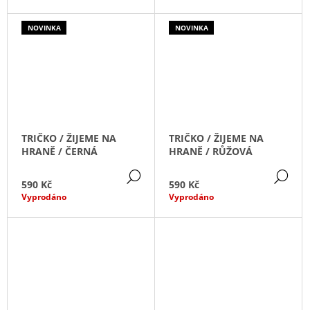
A
NOVINKA
NOVINKA
J
Í
T
?
TRIČKO / ŽIJEME NA
TRIČKO / ŽIJEME NA
HRANĚ / ČERNÁ
HRANĚ / RŮŽOVÁ
HLEDAT
DETAIL
DE
590 Kč
590 Kč
Vyprodáno
Vyprodáno
D
O
P
O
R
U
Č
U