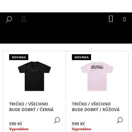
K
Přejít
na
O
ZPĚT
ZPĚT
obsah
Š
NÁKUP
M
HLEDAT
KOŠÍK
PŘIHLÁŠENÍ
Í
C
K
O
P
O
NOVINKA
NOVINKA
T
Ř
E
B
U
J
TRIČKO / VŠECHNO
TRIČKO / VŠECHNO
E
BUDE DOBRÝ / ČERNÁ
BUDE DOBRÝ / RŮŽOVÁ
T
DETAIL
DE
E
590 Kč
590 Kč
Vyprodáno
Vyprodáno
N