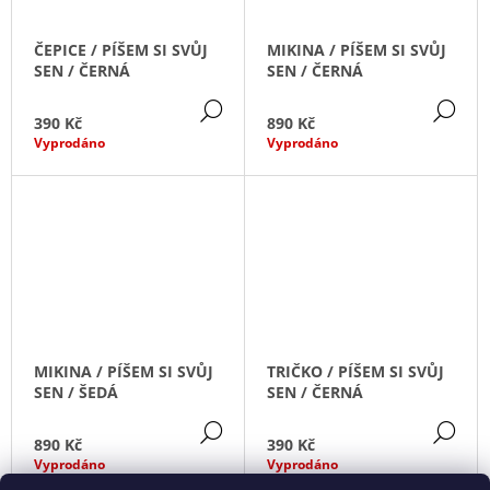
J
E
ČEPICE / PÍŠEM SI SVŮJ
MIKINA / PÍŠEM SI SVŮJ
M
SEN / ČERNÁ
SEN / ČERNÁ
E
DETAIL
DE
390 Kč
890 Kč
TRIČKO
Vyprodáno
Vyprodáno
/
VŠECHNO
BUDE
DOBRÝ
/
RŮŽOVÁ
590
Kč
MIKINA / PÍŠEM SI SVŮJ
TRIČKO / PÍŠEM SI SVŮJ
SEN / ŠEDÁ
SEN / ČERNÁ
DETAIL
DE
890 Kč
390 Kč
Vyprodáno
Vyprodáno