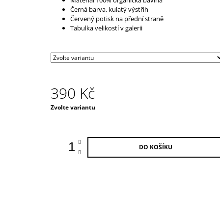
ČERNÁ
Černá barva, kulatý výstřih
590 Kč
Červený potisk na přední straně
Tabulka velikostí v galerii
390 Kč
Měrná
Zvolte variantu
cena:
DO KOŠÍKU