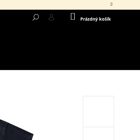
NÁKUPNÍ
HLEDAT
KOŠÍK
Prázdný košík
PŘIHLÁŠENÍ
Následující
E NA HRANĚ / ČERNÁ