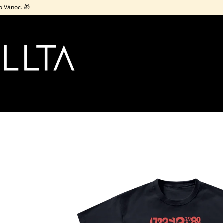
o Vánoc. 🎁
CO POTŘEBUJETE NAJÍT?
HLEDAT
DOPORUČUJEME
TRIČKO / VŠECHNO BUDE DOBRÝ /
TRIČKO / ŽIJEM