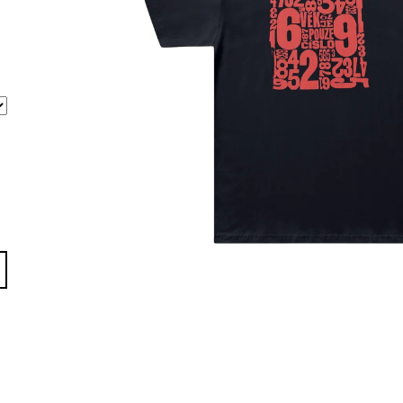
RŮŽOVÁ
590 Kč
590 Kč